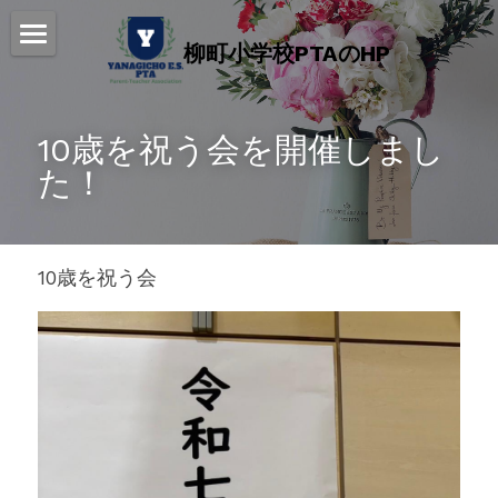
柳町小学校PTAのHP
ホーム
2025年度 年間行事予定表
10歳を祝う会を開催しまし
た！
柳町小PTA 活動紹介
お知らせ・ブログ
10歳を祝う会
子供ビーチボール教室
PTAスポーツ部
PTA会則
ライブラリ
リンク集