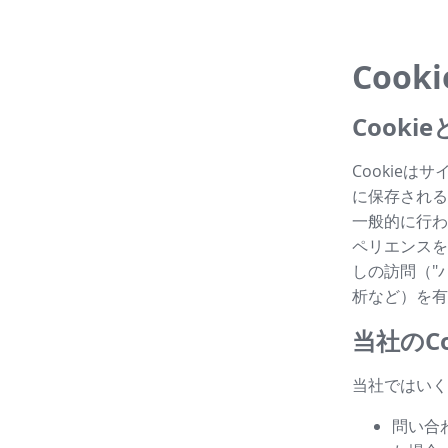
Cook
Cook
Cookie
に保存される
一般的に行わ
ペリエンスを
しの訪問（"パ
析など）を有
当社のCo
当社ではいく
問い合