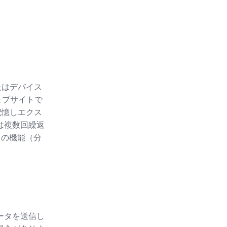
たはデバイス
ェブサイトで
記憶しエクス
たは複数回繰返
ースの機能（分
ータを送信し