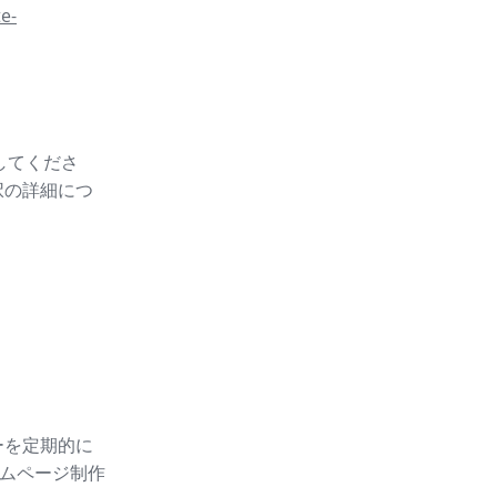
e-
スしてくださ
択の詳細につ
ーを定期的に
ムページ制作