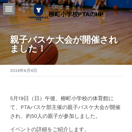
柳町小学校PTAのHP
ホーム
2025年度 年間行事予定表
親子バスケ大会が開催され
ました！
柳町小PTA 活動紹介
お知らせ・ブログ
2024年6月4日
子供ビーチボール教室
PTAスポーツ部
5月19日（日）午後、柳町小学校の体育館に
PTA会則
て、PTAバスケ部主催の親子バスケ大会が開催
され、約50人の親子が参加しました。
ライブラリ
イベントの詳細をご紹介します。
リンク集