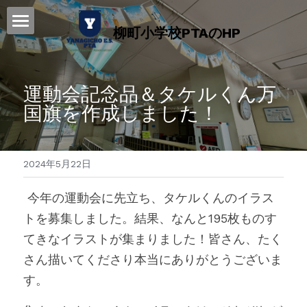
柳町小学校PTAのHP
ホーム
2025年度 年間行事予定表
運動会記念品＆タケルくん万
国旗を作成しました！
柳町小PTA 活動紹介
お知らせ・ブログ
2024年5月22日
子供ビーチボール教室
 今年の運動会に先立ち、タケルくんのイラス
PTAスポーツ部
トを募集しました。結果、なんと195枚ものす
てきなイラストが集まりました！皆さん、たく
PTA会則
さん描いてくださり本当にありがとうございま
ライブラリ
す。
リンク集