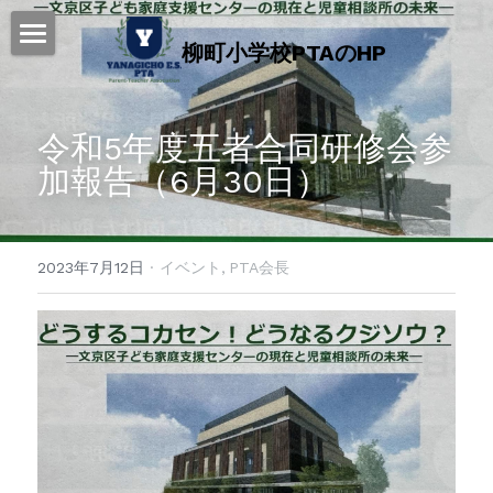
柳町小学校PTAのHP
ホーム
2025年度 年間行事予定表
令和5年度五者合同研修会参
加報告（6月30日）
柳町小PTA 活動紹介
お知らせ・ブログ
2023年7月12日
·
イベント,
PTA会長
子供ビーチボール教室
PTAスポーツ部
PTA会則
ライブラリ
リンク集