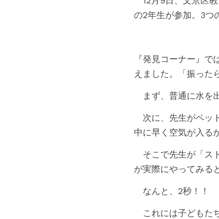
　12月9日、文京区
の2年生が参加。3
『発見コーナー』で
えました。「振った
　まず、普通に水を出
　次に、先生がペッ
中に早く空気が入る
　そこで先生が「ス
が実際にやってみる
　なんと、2秒！！
　これには子どもた