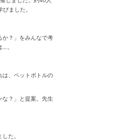
催しました。約40人
学びました。
るか？」をみんなで考
は…。
れは、ペットボトルの
かな？」と提案。先生
ました。