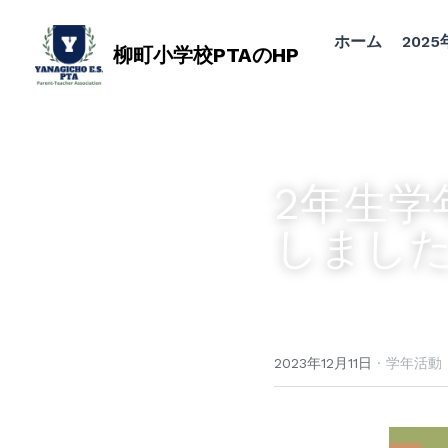
ホーム
202
柳町小学校PTAのHP
2年生学
しまし
2023年12月11日
·
学年活動